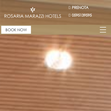
PRENOTA
0595139595
BOOK NOW